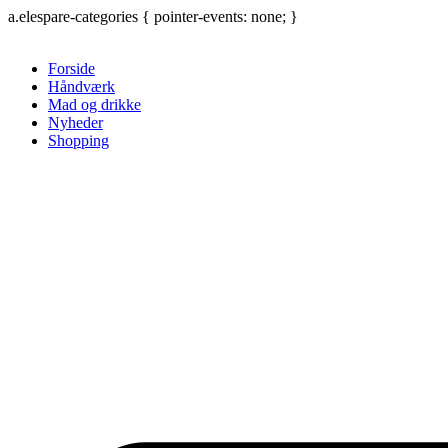
Videre
a.elespare-categories { pointer-events: none; }
til
indhold
Forside
Håndværk
Mad og drikke
Nyheder
Shopping